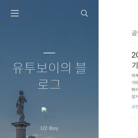
공
2
유투보이의 블
어제
로그
기타
뛰어
았거
다는
공연
입감
드가
U2-Boy