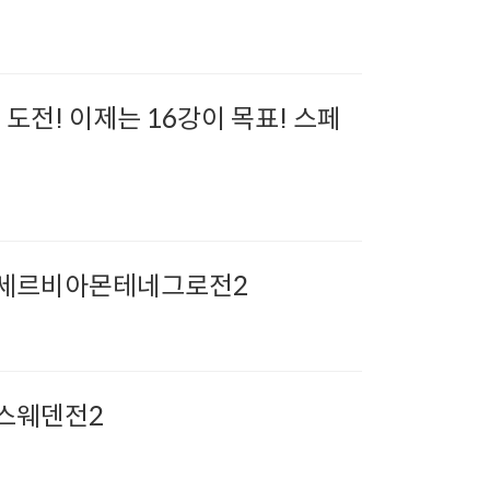
도전! 이제는 16강이 목표! 스페
! 세르비아몬테네그로전2
 스웨덴전2