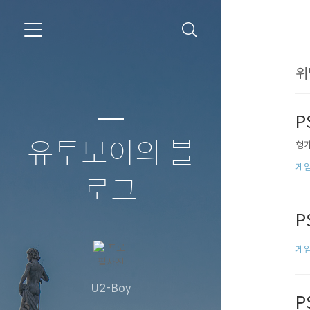
위
P
유투보이의 블
헝가
게임
로그
P
게임
U2-Boy
P