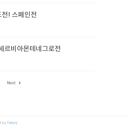
도전! 스페인전
! 세르비아몬테네그로전
Next
d by
Tistory