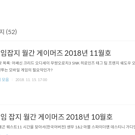
지 (52)
임잡지 월간 게이머즈 2018년 11월호
공략 목록: 어쌔신 크리드 오디세이 무쌍오로치3 SNK 히로인즈 태그 팀 프렌지 쉐도우 
투는 모바일 게임의 필요악인가?
 모음
2018. 11. 15. 17:00
임 잡지 월간 게이머즈 2018년 10월호
드래곤 퀘스트11 시간을 찾아서(한국어버전) 쉔무 1&2 마블 스파이더맨 데스티니 가