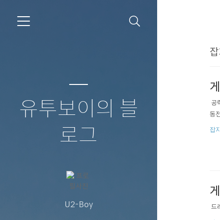
잡
게
유투보이의 블
​ 
동전
로그
잡지
게
U2-Boy
​ 