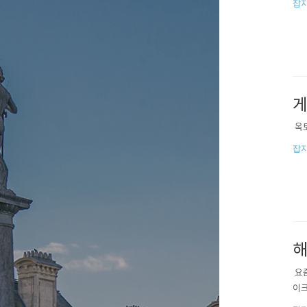
잡지
게
​ 
잡지
해
​ 
이크