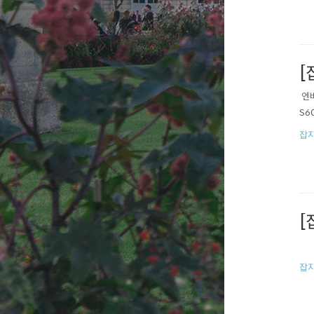
[
​ 
S60
잡지
[
잡지