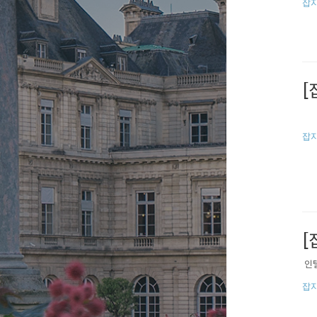
잡지
[
잡지
[
​ 
잡지