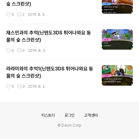
숲 스크린샷)
작성시간
0
2
2019. 8. 5.
재스민과의 추억(닌텐도3DS 튀어나와요 동
물의 숲 스크린샷)
작성시간
0
0
2019. 8. 3.
라라미와의 추억1(닌텐도3DS 튀어나와요 동
물의 숲 스크린샷)
작성시간
0
0
2019. 8. 2.
의안내
티스토리
로그인
고객센터
© Daum Corp.