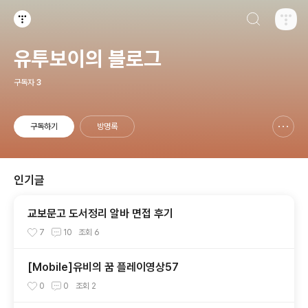
검색하기
티스토리
유투보이의 블로그
구독자
3
구독하기
방명록
신고하기 레이어
열기
인기글
교보문고 도서정리 알바 면접 후기
7
10
조회
6
[Mobile]유비의 꿈 플레이영상57
0
0
조회
2