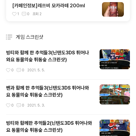
[카페인정보]레쓰비 모카라떼 200ml
1
0
조회
2
게임 스크린샷
분류 전체보기
주요 글 목록
빙티와 함께 한 추억들3(닌텐도3DS 튀어나
와요 동물의숲 튀동숲 스크린샷)
작성시간
0
0
2021. 5. 5.
벤과 함께 한 추억들3(닌텐도3DS 튀어나와
요 동물의숲 튀동숲 스크린샷)
작성시간
0
0
2021. 5. 3.
빙티와 함께한 추억들2(닌텐도3DS 튀어나와
요 동물의숲 튀동숲 스크린샷)