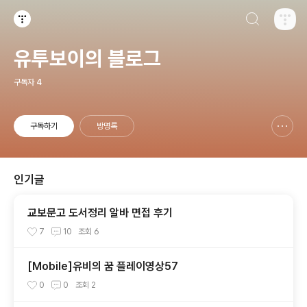
검색하기
티스토리
유투보이의 블로그
구독자
4
구독하기
방명록
신고하기 레이어
열기
인기글
교보문고 도서정리 알바 면접 후기
7
10
조회
6
[Mobile]유비의 꿈 플레이영상57
0
0
조회
2