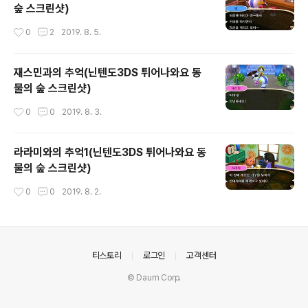
숲 스크린샷)
작성시간
0
2
2019. 8. 5.
재스민과의 추억(닌텐도3DS 튀어나와요 동
물의 숲 스크린샷)
작성시간
0
0
2019. 8. 3.
라라미와의 추억1(닌텐도3DS 튀어나와요 동
물의 숲 스크린샷)
작성시간
0
0
2019. 8. 2.
의안내
티스토리
로그인
고객센터
© Daum Corp.