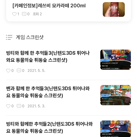
[카페인정보]레쓰비 모카라떼 200ml
1
0
조회
2
게임 스크린샷
분류 전체보기
주요 글 목록
빙티와 함께 한 추억들3(닌텐도3DS 튀어나
와요 동물의숲 튀동숲 스크린샷)
작성시간
0
0
2021. 5. 5.
벤과 함께 한 추억들3(닌텐도3DS 튀어나와
요 동물의숲 튀동숲 스크린샷)
작성시간
0
0
2021. 5. 3.
빙티와 함께한 추억들2(닌텐도3DS 튀어나와
요 동물의숲 튀동숲 스크린샷)