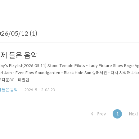
26/05/12 (1)
제 들은 음악
ay's Playlist(2026.05.11) Stone Temple Pilots - Lady Picture Show Rage Ag
rl Jam - Even Flow Soundgarden - Black Hole Sun 슈퍼세션 - 다시 시작해 Jakob 
 로다운30 - 데빌맨
 들은 음악
2026. 5. 12. 03:23
Prev
1
Nex