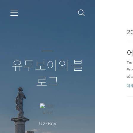
20
어
유투보이의 블
Tod
Pea
e)
로그
어제
U2-Boy